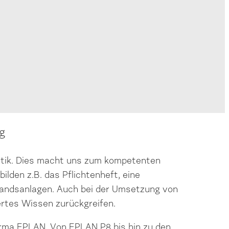
ig
otik. Dies macht uns zum kompetenten
lden z.B. das Pflichtenheft, eine
standsanlagen. Auch bei der Umsetzung von
ertes Wissen zurückgreifen.
irma EPLAN. Von EPLAN P8 bis hin zu den