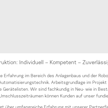
ruktion: Individuell – Kompetent – Zuverläss
ge Erfahrung im Bereich des Anlagenbaus und der Rob
utomatisierungstechnik. Arbeitsgrundlage im Projekt bi
e Gerätelisten. Wir sind fachkundig in Neu- wie in Be
n Umschlusszeiträumen können Kunden auf unser fundi
ügt über umfangreiche Erfahrung mit unserer Partnerf