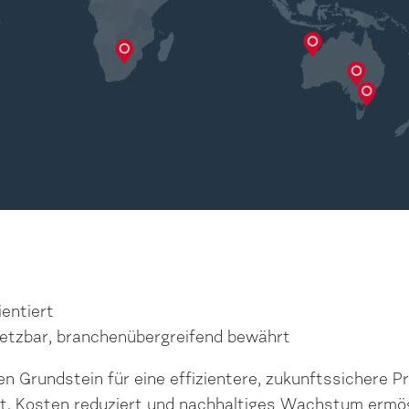
ientiert
nsetzbar, branchenübergreifend bewährt
n Grundstein für eine effizientere, zukunftssichere P
t, Kosten reduziert und nachhaltiges Wachstum ermög