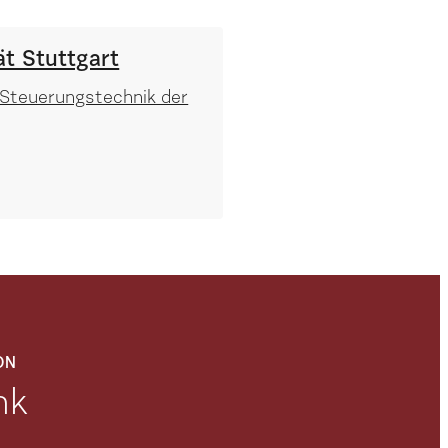
ät Stuttgart
r Steuerungstechnik der
ON
nk