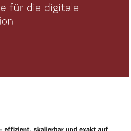
 für die digitale
ion
 effizient, skalierbar und exakt auf