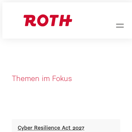
Zum
Inhalt
springen
STEUER
DIGITA
Themen im Fokus
SUPPO
SONDE
Karrier
Untern
Cyber Resilience Act 2027